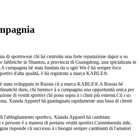
umpagnia
 di sportswear chì hà custruitu una forte reputazione dapoi u so
ie fabbriche in Shantou, a pruvincia di Guangdong, una spicializata in
ar.A cumpagnia hè stata fundata da u sgiò Wu è hà sempre focu
 sportivi d'alta qualità, è hà registratu a marca KABLE®.
hè statu sviluppatu in Russia cù a marca KABLE®.A Russia hè
climatichi duru, chì furnisce à a cumpagnia una opportunità unica per
ione di vestiti sportivi chì ponu sopra à i climi più estremi.Cù i so
 clima, Xianda Apparel hà guadagnatu rapidamente una basa di clienti
 di l'abbigliamento sportivo, Xianda Apparel hà cambiatu
 e persone è a manera di portanu vestiti sportivi.Cumminendu stile,
gnia risponde cù successu à i bisogni sempre cambianti di l'amatori