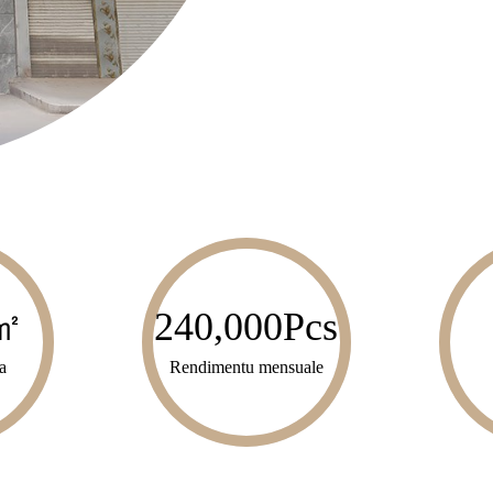
㎡
240,000
Pcs
a
Rendimentu mensuale