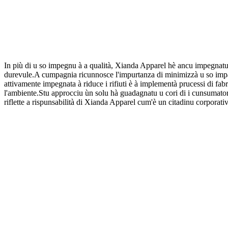
In più di u so impegnu à a qualità, Xianda Apparel hè ancu impegnatu 
durevule.A cumpagnia ricunnosce l'impurtanza di minimizzà u so impa
attivamente impegnata à riduce i rifiuti è à implementà prucessi di fab
l'ambiente.Stu approcciu ùn solu hà guadagnatu u cori di i cunsumatori
riflette a rispunsabilità di Xianda Apparel cum'è un citadinu corporati