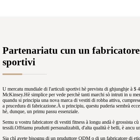
Partenariatu cun un fabricatore a
sportivi
U mercatu mundiale di l'articuli sportivi hè previstu di ghjunghje à $ 
McKinsey.Hè simplice per vede perchè tanti marchi sò intruti in u mer
quandu si principia una nova marca di vestiti di robba attiva, cumprese 
a prucedura di fabricazione.À u principiu, questu puderia sembrà eccess
hè, dunque, un primu passu essenziale.
Semu u vostru fabricatore di vestiti fitness à longu andà è grossista cù i
tessili.Offriamu prudutti persunalizabili, d'alta qualità è belli, è ancu u
Sia chì avete bisognu di un pruduttore ODM o di un fabricatore di etic