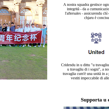
A nostra squadra gestisce ogn
integrità - da a cumunicazio
l'aftersales - assicurendu chì
chjaru è concisu
Cridendu in u dittu "u travagli
u travagliu di i sogni", a n
travaglia cum'è una unità in a
vestiti impeccabile di al
Supporta u c