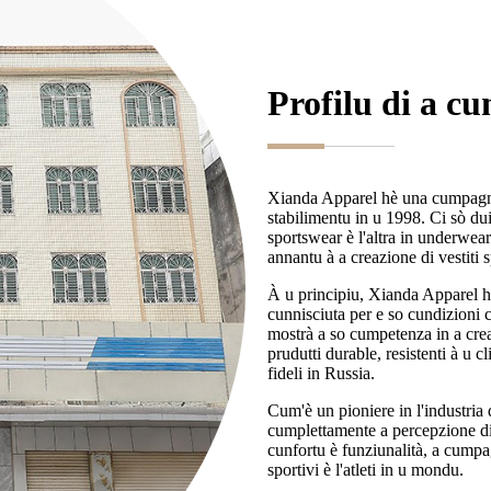
Profilu di a c
Xianda Apparel hè una cumpagnia
stabilimentu in u 1998. Ci sò du
sportswear è l'altra in underwe
annantu à a creazione di vestiti
À u principiu, Xianda Apparel 
cunnisciuta per e so cundizioni 
mostrà a so cumpetenza in a creaz
prudutti durable, resistenti à u
fideli in Russia.
Cum'è un pioniere in l'industria
cumplettamente a percepzione di
cunfortu è funziunalità, a cumpa
sportivi è l'atleti in u mondu.