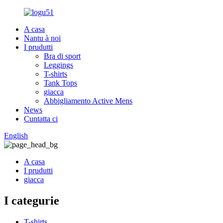
A casa
Nantu à noi
I prudutti
Bra di sport
Leggings
T-shirts
Tank Tops
giacca
Abbigliamento Active Mens
News
Cuntatta ci
English
A casa
I prudutti
giacca
I categurie
T-shirts