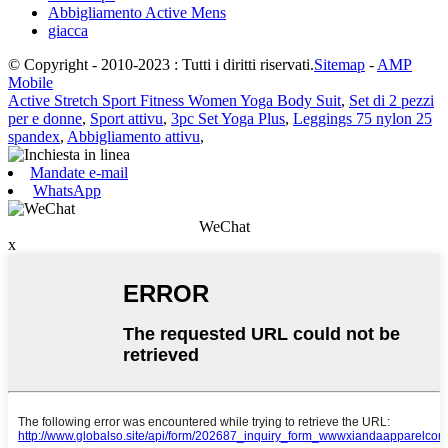
Abbigliamento Active Mens
giacca
© Copyright - 2010-2023 : Tutti i diritti riservati.
Sitemap
-
AMP
Mobile
Active Stretch Sport Fitness Women Yoga Body Suit
,
Set di 2 pezzi
per e donne
,
Sport attivu
,
3pc Set Yoga Plus
,
Leggings 75 nylon 25
spandex
,
Abbigliamento attivu
,
Mandate e-mail
WhatsApp
WeChat
x