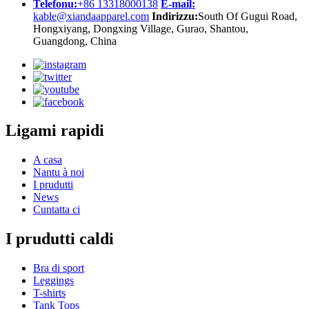
Telefonu:
+86 13318000138
E-mail:
kable@xiandaapparel.com
Indirizzu:
South Of Gugui Road,
Hongxiyang, Dongxing Village, Gurao, Shantou,
Guangdong, China
Ligami rapidi
A casa
Nantu à noi
I prudutti
News
Cuntatta ci
I prudutti caldi
Bra di sport
Leggings
T-shirts
Tank Tops