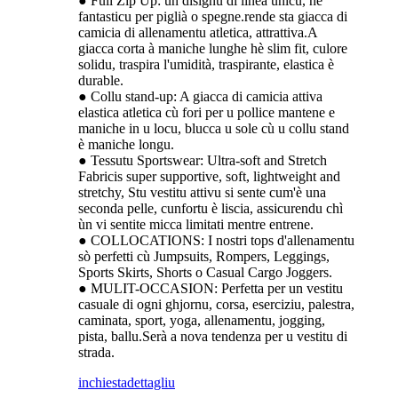
● Full Zip Up: un disignu di linea unicu, hè
fantasticu per piglià o spegne.rende sta giacca di
camicia di allenamentu atletica, attrattiva.A
giacca corta à maniche lunghe hè slim fit, culore
solidu, traspira l'umidità, traspirante, elastica è
durable.
● Collu stand-up: A giacca di camicia attiva
elastica atletica cù fori per u pollice mantene e
maniche in u locu, blucca u sole cù u collu stand
è maniche longu.
● Tessutu Sportswear: Ultra-soft and Stretch
Fabricis super supportive, soft, lightweight and
stretchy, Stu vestitu attivu si sente cum'è una
seconda pelle, cunfortu è liscia, assicurendu chì
ùn vi sentite micca limitati mentre entrene.
● COLLOCATIONS: I nostri tops d'allenamentu
sò perfetti cù Jumpsuits, Rompers, Leggings,
Sports Skirts, Shorts o Casual Cargo Joggers.
● MULIT-OCCASION: Perfetta per un vestitu
casuale di ogni ghjornu, corsa, eserciziu, palestra,
caminata, sport, yoga, allenamentu, jogging,
pista, ballu.Serà a nova tendenza per u vestitu di
strada.
inchiesta
dettagliu