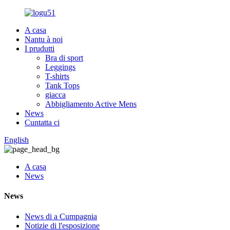
A casa
Nantu à noi
I prudutti
Bra di sport
Leggings
T-shirts
Tank Tops
giacca
Abbigliamento Active Mens
News
Cuntatta ci
English
A casa
News
News
News di a Cumpagnia
Notizie di l'esposizione