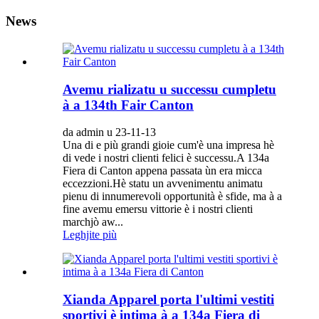
News
Avemu rializatu u successu cumpletu
à a 134th Fair Canton
da admin u 23-11-13
Una di e più grandi gioie cum'è una impresa hè
di vede i nostri clienti felici è successu.A 134a
Fiera di Canton appena passata ùn era micca
eccezzioni.Hè statu un avvenimentu animatu
pienu di innumerevoli opportunità è sfide, ma à a
fine avemu emersu vittorie è i nostri clienti
marchjò aw...
Leghjite più
Xianda Apparel porta l'ultimi vestiti
sportivi è intima à a 134a Fiera di