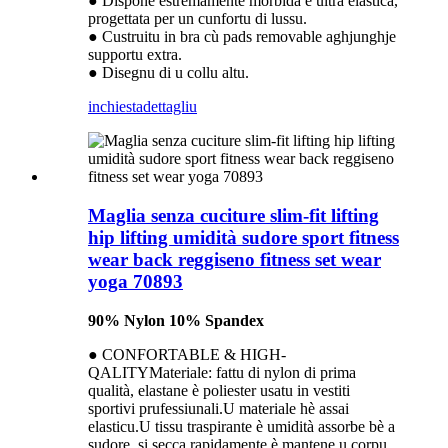
● Dispone estremamente morbida è ultra elastica,
progettata per un cunfortu di lussu.
● Custruitu in bra cù pads removable aghjunghje
supportu extra.
● Disegnu di u collu altu.
inchiesta
dettagliu
Maglia senza cuciture slim-fit lifting
hip lifting umidità sudore sport fitness
wear back reggiseno fitness set wear
yoga 70893
90% Nylon 10% Spandex
● CONFORTABLE & HIGH-
QALITYMateriale: fattu di nylon di prima
qualità, elastane è poliester usatu in vestiti
sportivi prufessiunali.U materiale hè assai
elasticu.U tissu traspirante è umidità assorbe bè a
sudore, si secca rapidamente è mantene u corpu