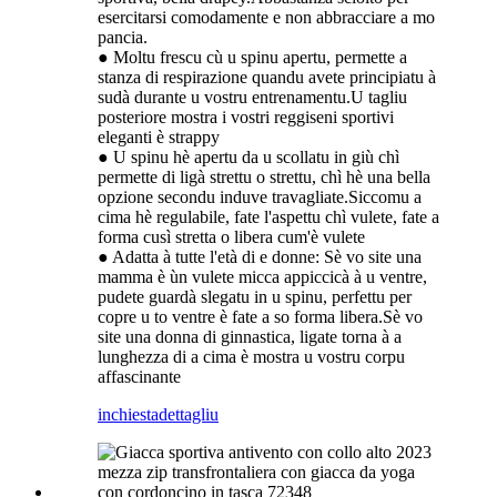
esercitarsi comodamente e non abbracciare a mo
pancia.
● Moltu frescu cù u spinu apertu, permette a
stanza di respirazione quandu avete principiatu à
sudà durante u vostru entrenamentu.U tagliu
posteriore mostra i vostri reggiseni sportivi
eleganti è strappy
● U spinu hè apertu da u scollatu in giù chì
permette di ligà strettu o strettu, chì hè una bella
opzione secondu induve travagliate.Siccomu a
cima hè regulabile, fate l'aspettu chì vulete, fate a
forma cusì stretta o libera cum'è vulete
● Adatta à tutte l'età di e donne: Sè vo site una
mamma è ùn vulete micca appiccicà à u ventre,
pudete guardà slegatu in u spinu, perfettu per
copre u to ventre è fate a so forma libera.Sè vo
site una donna di ginnastica, ligate torna à a
lunghezza di a cima è mostra u vostru corpu
affascinante
inchiesta
dettagliu