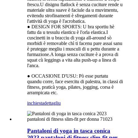
frescu.U disignu flatlock è senza cuciture rende u
materiale ultra suave è faciule da u muvimentu,
evitendu strofinamenti è sfregamenti durante
l'attività di yoga è l'acrobatica.
● DESIGN FOR SPORTS: U bra sportiu hè
fattu da u tessulu elasticu è l'orla elastica.I
cuscinetti in u bracciu di yoga all-around sò
morbidi è removable chì ti facenu pare assai sanu
è prutegge megliu i musculi di u pettu durante a
furmazione.A longa senza cuciture è a prova di
squat cù leggings a vita alta push-up a linea di
l'anca.
● OCCASIONE D'USU: Pò esse purtatu
quandu corre, face esercitu di palestra, in classi di
fitness, praticà yoga, pilates, jogging, corsa è
arrampicata etc.
inchiesta
dettagliu
Pantaloni di yoga in tasca conica
2023 pantaloni di fitness slim-fit per