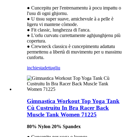
● Cuncepitu per l'entrenamentu à pocu impattu o
l'usu di ogni ghjornu.
● U tissu super suave, amichevule à a pelle è
ligeru vi mantene còmode.
● Fit classic, lunghezza di l'anca.
● L'orlu curvatu currettamente aghjunghjenu più
copertura.
● Crewneck classicu è cuncepimentu adattatu
permettenu a libertà di muvimentu per u massimu
cunfortu.
inchiesta
dettagliu
Gimnastica Workout Top Yoga Tank
Cù Custruitu In Bra Racer Back
Muscle Tank Women 71225
80% Nylon 20% Spandex
● Cuncepitu per yoga o lounge.