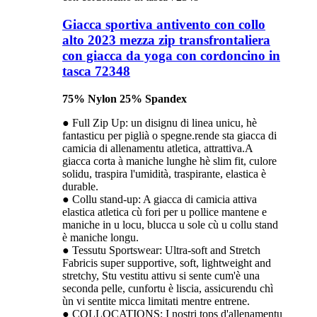
Giacca sportiva antivento con collo
alto 2023 mezza zip transfrontaliera
con giacca da yoga con cordoncino in
tasca 72348
75% Nylon 25% Spandex
● Full Zip Up: un disignu di linea unicu, hè
fantasticu per piglià o spegne.rende sta giacca di
camicia di allenamentu atletica, attrattiva.A
giacca corta à maniche lunghe hè slim fit, culore
solidu, traspira l'umidità, traspirante, elastica è
durable.
● Collu stand-up: A giacca di camicia attiva
elastica atletica cù fori per u pollice mantene e
maniche in u locu, blucca u sole cù u collu stand
è maniche longu.
● Tessutu Sportswear: Ultra-soft and Stretch
Fabricis super supportive, soft, lightweight and
stretchy, Stu vestitu attivu si sente cum'è una
seconda pelle, cunfortu è liscia, assicurendu chì
ùn vi sentite micca limitati mentre entrene.
● COLLOCATIONS: I nostri tops d'allenamentu