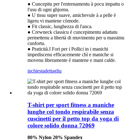
● Cuncepitu per l'entrenamentu à pocu impattu o
l'usu di ogni ghjornu.
● U tissu super suave, amichevule à a pelle è
ligeru vi mantene còmode.
● Fit classic, lunghezza di l'anca.
● Crewneck classicu è cuncepimentu adattatu
permettenu a libertà di muvimentu per u massimu
cunfortu.
● Praticità.I Fori per i Pollici in i manichi
impediscenu efficacemente chì e maniche si
movenu liberamente è mantene e mani calde.
inchiesta
dettagliu
T-shirt per sport fitness a maniche
lunghe col tondo respirabile senza
cuscinetti per il petto top da yoga di
colore solido donna 72069
80% Nylon 20% Spandex