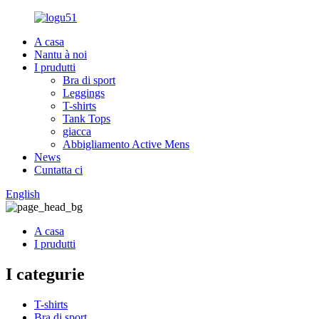
A casa
Nantu à noi
I prudutti
Bra di sport
Leggings
T-shirts
Tank Tops
giacca
Abbigliamento Active Mens
News
Cuntatta ci
English
A casa
I prudutti
I categurie
T-shirts
Bra di sport