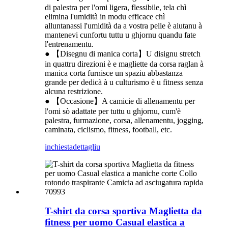
di palestra per l'omi ligera, flessibile, tela chì
elimina l'umidità in modu efficace chì
alluntanassi l'umidità da a vostra pelle è aiutanu à
mantenevi cunfortu tuttu u ghjornu quandu fate
l'entrenamentu.
● 【Disegnu di manica corta】U disignu stretch
in quattru direzioni è e magliette da corsa raglan à
manica corta furnisce un spaziu abbastanza
grande per dedicà à u culturismo è u fitness senza
alcuna restrizione.
● 【Occasione】A camicie di allenamentu per
l'omi sò adattate per tuttu u ghjornu, cum'è
palestra, furmazione, corsa, allenamentu, jogging,
caminata, ciclismo, fitness, football, etc.
inchiesta
dettagliu
T-shirt da corsa sportiva Maglietta da
fitness per uomo Casual elastica a