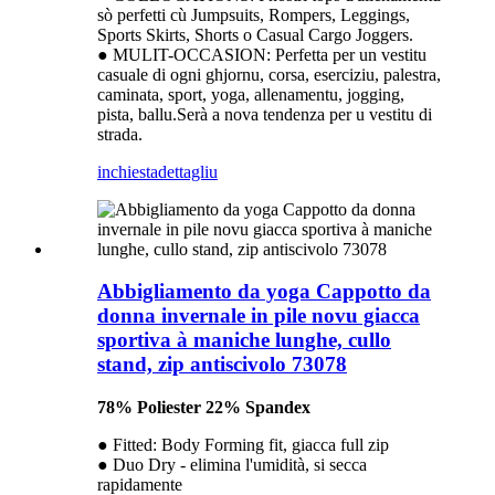
sò perfetti cù Jumpsuits, Rompers, Leggings,
Sports Skirts, Shorts o Casual Cargo Joggers.
● MULIT-OCCASION: Perfetta per un vestitu
casuale di ogni ghjornu, corsa, eserciziu, palestra,
caminata, sport, yoga, allenamentu, jogging,
pista, ballu.Serà a nova tendenza per u vestitu di
strada.
inchiesta
dettagliu
Abbigliamento da yoga Cappotto da
donna invernale in pile novu giacca
sportiva à maniche lunghe, cullo
stand, zip antiscivolo 73078
78% Poliester 22% Spandex
● Fitted: Body Forming fit, giacca full zip
● Duo Dry - elimina l'umidità, si secca
rapidamente