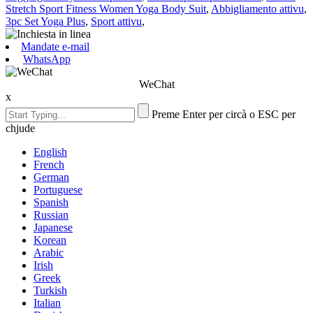
Stretch Sport Fitness Women Yoga Body Suit
,
Abbigliamento attivu
,
3pc Set Yoga Plus
,
Sport attivu
,
Mandate e-mail
WhatsApp
WeChat
x
Preme Enter per circà o ESC per
chjude
English
French
German
Portuguese
Spanish
Russian
Japanese
Korean
Arabic
Irish
Greek
Turkish
Italian