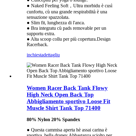
● Naked Feeling Soft，Ultra morbidu è cusì
cunfortu, cù una grande respirabilità è una
sensazione spazzolata.
● Slim fit, lunghezza di l'anca.
● Bra integratu cù pads removable per un
supportu extra.
● Alta scoop collu per più copertura.Design
Racerback.
inchiesta
dettagliu
Women Racer Back Tank Flowy
High Neck Open Back Top
Abbigliamento sportivo Loose Fit
Muscle Shirt Tank Top 71400
80% Nylon 20% Spandex
● Questa cammisa aperta hè assai carina è
sportiva, bella drapey.Abbastanza sciolto per