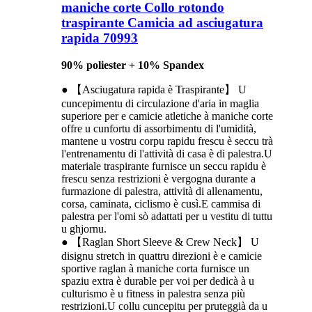
maniche corte Collo rotondo
traspirante Camicia ad asciugatura
rapida 70993
90% poliester + 10% Spandex
● 【Asciugatura rapida è Traspirante】 U
cuncepimentu di circulazione d'aria in maglia
superiore per e camicie atletiche à maniche corte
offre u cunfortu di assorbimentu di l'umidità,
mantene u vostru corpu rapidu frescu è seccu trà
l'entrenamentu di l'attività di casa è di palestra.U
materiale traspirante furnisce un seccu rapidu è
frescu senza restrizioni è vergogna durante a
furmazione di palestra, attività di allenamentu,
corsa, caminata, ciclismo è cusì.E cammisa di
palestra per l'omi sò adattati per u vestitu di tuttu
u ghjornu.
● 【Raglan Short Sleeve & Crew Neck】 U
disignu stretch in quattru direzioni è e camicie
sportive raglan à maniche corta furnisce un
spaziu extra è durable per voi per dedicà à u
culturismo è u fitness in palestra senza più
restrizioni.U collu cuncepitu per pruteggià da u