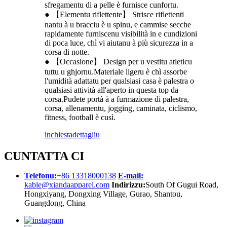
sfregamentu di a pelle è furnisce cunfortu.
● 【Elementu riflettente】 Strisce riflettenti
nantu à u bracciu è u spinu, e cammise secche
rapidamente furniscenu visibilità in e cundizioni
di poca luce, chì vi aiutanu à più sicurezza in a
corsa di notte.
● 【Occasione】 Design per u vestitu atleticu
tuttu u ghjornu.Materiale ligeru è chì assorbe
l'umidità adattatu per qualsiasi casa è palestra o
qualsiasi attività all'aperto in questa top da
corsa.Pudete portà à a furmazione di palestra,
corsa, allenamentu, jogging, caminata, ciclismo,
fitness, football è cusì.
inchiesta
dettagliu
CUNTATTA CI
Telefonu:
+86 13318000138
E-mail:
kable@xiandaapparel.com
Indirizzu:
South Of Gugui Road,
Hongxiyang, Dongxing Village, Gurao, Shantou,
Guangdong, China