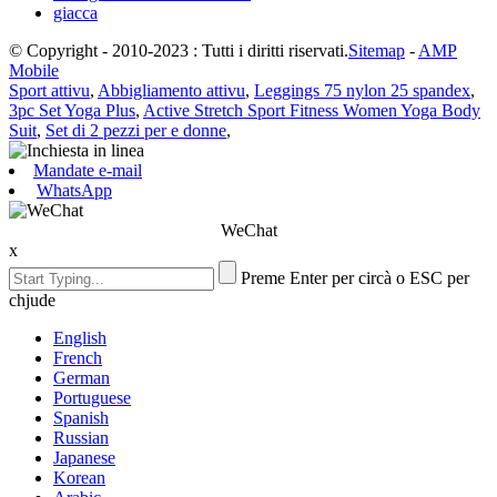
giacca
© Copyright - 2010-2023 : Tutti i diritti riservati.
Sitemap
-
AMP
Mobile
Sport attivu
,
Abbigliamento attivu
,
Leggings 75 nylon 25 spandex
,
3pc Set Yoga Plus
,
Active Stretch Sport Fitness Women Yoga Body
Suit
,
Set di 2 pezzi per e donne
,
Mandate e-mail
WhatsApp
WeChat
x
Preme Enter per circà o ESC per
chjude
English
French
German
Portuguese
Spanish
Russian
Japanese
Korean