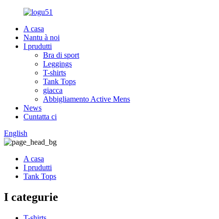
A casa
Nantu à noi
I prudutti
Bra di sport
Leggings
T-shirts
Tank Tops
giacca
Abbigliamento Active Mens
News
Cuntatta ci
English
A casa
I prudutti
Tank Tops
I categurie
T-shirts