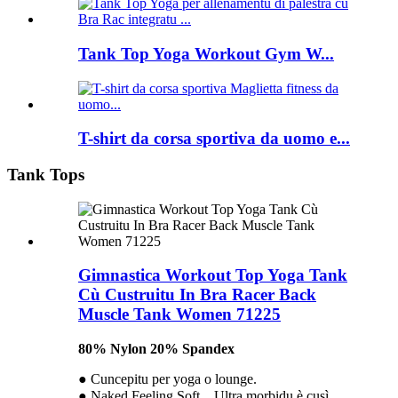
Tank Top Yoga Workout Gym W...
T-shirt da corsa sportiva da uomo e...
Tank Tops
Gimnastica Workout Top Yoga Tank
Cù Custruitu In Bra Racer Back
Muscle Tank Women 71225
80% Nylon 20% Spandex
● Cuncepitu per yoga o lounge.
● Naked Feeling Soft，Ultra morbidu è cusì