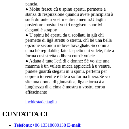
pancia.
● Moltu frescu cù u spinu apertu, permette a
stanza di respirazione quandu avete principiatu à
sudà durante u vostru entrenamentu.U tagliu
posteriore mostra i vostri reggiseni sportivi
eleganti è strappy
● U spinu hè apertu da u scollatu in giù chì
permette di ligà strettu o strettu, chì hè una bella
opzione secondu induve travagliate.Siccomu a
cima hè regulabile, fate l'aspettu chì vulete, fate a
forma cusì stretta o libera cum'è vulete
● Adatta à tutte l'età di e donne: Sè vo site una
mamma è ùn vulete micca appiccicà à u ventre,
pudete guardà slegatu in u spinu, perfettu per
copre u to ventre è fate a so forma libera.Sè vo
site una donna di ginnastica, ligate torna à a
lunghezza di a cima è mostra u vostru corpu
affascinante
inchiesta
dettagliu
CUNTATTA CI
Telefonu:
+86 13318000138
E-mail: